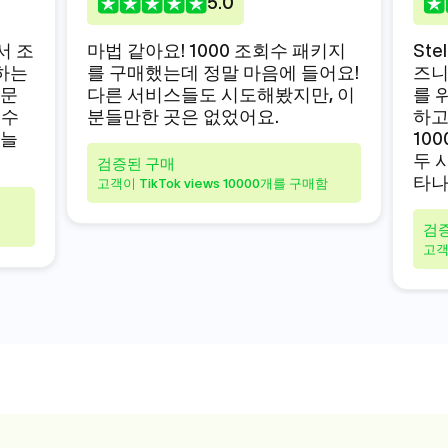
5
.0
에서 조
마법 같아요! 1000 조회수 패키지
Ste
하는
를 구매했는데 정말 마음에 들어요!
즈니
주문
다른 서비스들도 시도해봤지만, 이
를 
회수
분들만한 곳은 없었어요.
하고
 늘
10
두 
검증된 구매
타나
고객이 TikTok views 10000개를 구매함
검
고객