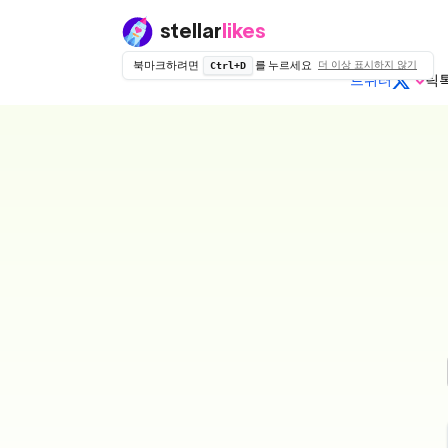
stellar
likes
북마크하려면
를 누르세요
더 이상 표시하지 않기
Ctrl+D
트위터
틱
일반 트위
일
터 (X)
드롭 없음