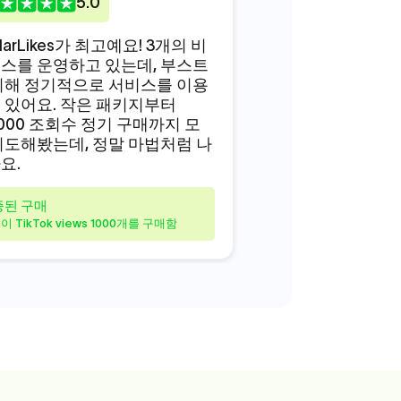
5
.0
5
.0
llarLikes가 최고예요! 3개의 비
어느 날 조회수 구
스를 운영하고 있는데, 부스트
지 궁금했어요. 대
위해 정기적으로 서비스를 이용
이 차단된다고 들었
 있어요. 작은 패키지부터
StellarLikes를
0000 조회수 정기 구매까지 모
요. 말할 필요도 없
시도해봤는데, 정말 마법처럼 나
였습니다.
요.
검증된 구매
고객이 TikTok views 
증된 구매
이 TikTok views 1000개를 구매함