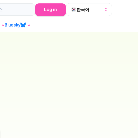
Log in
한국어
buy-tiktok-views
tiktok-views-kaufen
com
Bluesky
Bluesky
인