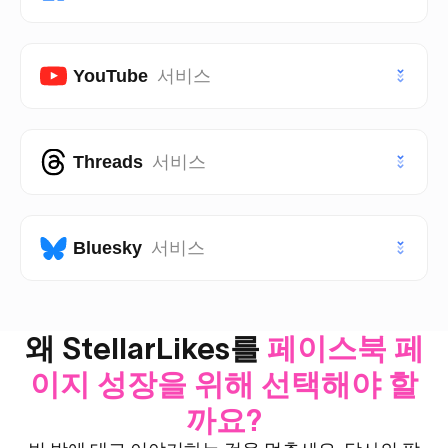
트위터 (X) 조회수
틱톡 공유
인스타그램 팔로워
VIP 트위터 (X) 팔로워
페이스북 페이지 좋아요
틱톡 저장
YouTube
서비스
인스타그램 조회수
페이스북 페이지 팔로워
VIP 틱톡 좋아요
VIP 인스타그램 좋아요
유튜브 구독자
Threads
서비스
페이스북 게시물 좋아요
VIP 틱톡 팔로워
VIP 인스타그램 팔로워
유튜브 좋아요
페이스북 게시물 조회수
스레드 좋아요
Bluesky
서비스
유튜브 조회수
스레드 팔로워
유튜브 쇼츠 좋아요
블루스카이 좋아요
왜 StellarLikes를
페이스북 페
스레드 리포스트
유튜브 쇼츠 조회수
이지 성장을 위해 선택해야 할
블루스카이 팔로워
까요?