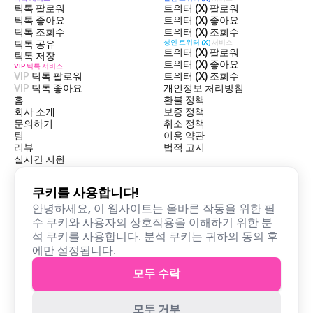
틱톡 팔로워
트위터 (X) 팔로워
틱톡 좋아요
트위터 (X) 좋아요
틱톡 조회수
트위터 (X) 조회수
틱톡 공유
성인 트위터 (X)
서비스
트위터 (X) 팔로워
틱톡 저장
트위터 (X) 좋아요
VIP 틱톡
서비스
VIP
틱톡 팔로워
트위터 (X) 조회수
VIP
틱톡 좋아요
개인정보 처리방침
홈
환불 정책
회사 소개
보증 정책
문의하기
취소 정책
팀
이용 약관
리뷰
법적 고지
실시간 지원
쿠키를 사용합니다!
2025 Stellarlikes — 모든 권리 보유
안녕하세요, 이 웹사이트는 올바른 작동을 위한 필
수 쿠키와 사용자의 상호작용을 이해하기 위한 분
모든 시스템이 정상 작동 중입니다
석 쿠키를 사용합니다. 분석 쿠키는 귀하의 동의 후
에만 설정됩니다.
Stellarlikes.kr 은 TikTok, Twitter 또는 본 웹사이트에 언급된 기타
모두 수락
제3자 회사와 아무런 관련이 없습니다. 모든 소셜 미디어 플랫폼의
로고, 상표 및 브랜드는 각 소유자의 고유한 자산입니다.
StellarLikes 은 상기 언급된 단체와의 어떠한 연관성도 명시적으로
모두 거부