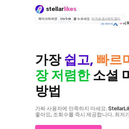
stellar
likes
북마크하려면
를 누르세요
더 이상 표시하지 않기
Ctrl+D
트위터
틱
일반 트위
일
터 (X)
가장
쉽고,
빠르
장 저렴한
소셜 
방법
드롭 없음
가짜 사용자에 만족하지 마세요.
StellarLi
좋아요, 조회수를 즉시 제공합니다. 최저